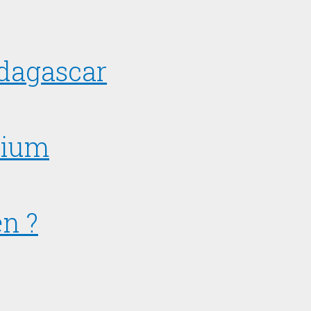
adagascar
nium
n ?