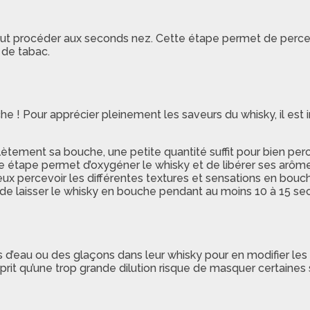
n peut procéder aux seconds nez. Cette étape permet de per
 de tabac.
uche ! Pour apprécier pleinement les saveurs du whisky, il e
lètement sa bouche, une petite quantité suffit pour bien perc
te étape permet d’oxygéner le whisky et de libérer ses arôme
eux percevoir les différentes textures et sensations en bouc
de laisser le whisky en bouche pendant au moins 10 à 15 sec
 d’eau ou des glaçons dans leur whisky pour en modifier les
prit qu’une trop grande dilution risque de masquer certaines s