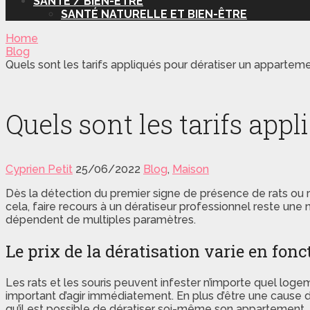
SANTÉ / BIEN-ÊTRE
SANTÉ NATURELLE ET BIEN-ÊTRE
Home
Blog
Quels sont les tarifs appliqués pour dératiser un appartem
Quels sont les tarifs app
Cyprien Petit
25/06/2022
Blog
,
Maison
Dès la détection du premier signe de présence de rats ou 
cela, faire recours à un dératiseur professionnel reste une n
dépendent de multiples paramètres.
Le prix de la dératisation varie en fon
Les rats et les souris peuvent infester n’importe quel log
important d’agir immédiatement. En plus d’être une cause
qu’il est possible de dératiser soi-même son appartement, f